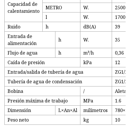
Capacidad de
METRO
W.
2500
calentamiento
l
W.
1700
Ruido
h
dB(A)
39
Entrada de
h
W.
35
alimentación
Flujo de agua
h
m³/h
0,36
Caída de presión
kPa
12
Entrada/salida de tubería de agua
ZG1/2''
Tubería de agua de condensación
ZG1/2''
Bobina
/
Aleta 
Presión máxima de trabajo
MPa
1.6
Dimensión
L×An×Al
milímetros
780×2
Peso neto
kg
10