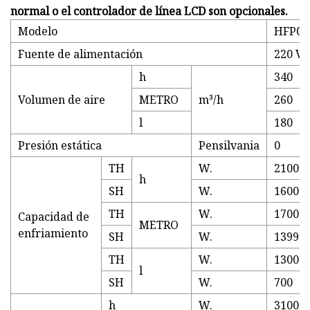
normal o el controlador de línea LCD son opcionales.
Modelo
HFP02
Fuente de alimentación
220 V,
h
340
Volumen de aire
METRO
m³/h
260
l
180
Presión estática
Pensilvania
0
TH
W.
2100
h
SH
W.
1600
TH
W.
1700
Capacidad de
METRO
enfriamiento
SH
W.
1399
TH
W.
1300
l
SH
W.
700
h
W.
3100