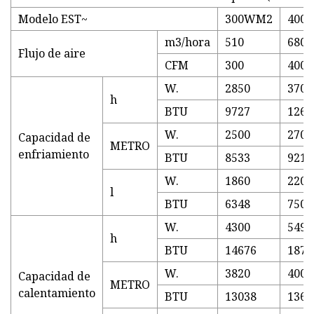
Modelo EST~
300WM2
400
m3/hora
510
680
Flujo de aire
CFM
300
400
W.
2850
3700
h
BTU
9727
1262
W.
2500
2700
Capacidad de
METRO
enfriamiento
BTU
8533
9215
W.
1860
2200
l
BTU
6348
7509
W.
4300
5490
h
BTU
14676
1873
W.
3820
4000
Capacidad de
METRO
calentamiento
BTU
13038
1365